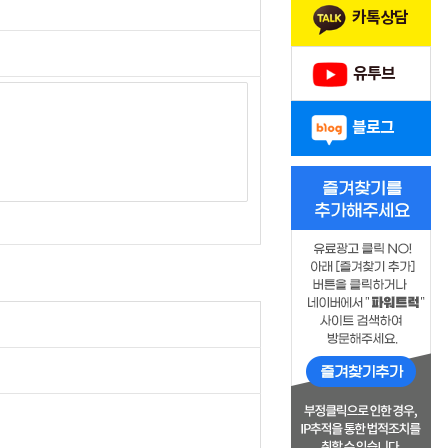
카톡상담
유투브
블로그