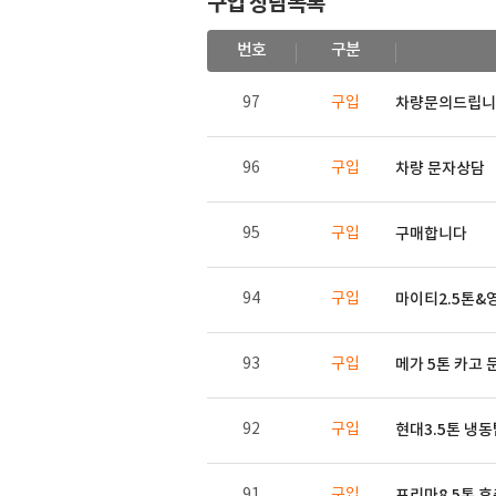
구입 상담목록
번호
구분
97
구입
차량문의드립니
96
구입
차량 문자상담
95
구입
구매합니다
94
구입
마이티2.5톤&
93
구입
메가 5톤 카고
92
구입
현대3.5톤 냉
91
구입
프리마8.5톤 