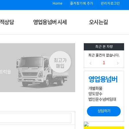
Home
즐겨찾기에 추가
관리자로그인
견적상담
영업용넘버 시세
오시는길
최근 본 차량
최근 물건이 없습니다.
1
영업용넘버
개별화물
양도양수
법인운수넘버임대
상담하기