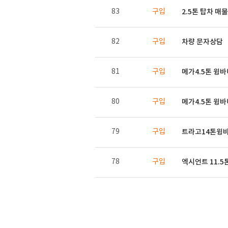
83
구입
2.5톤 탑차 
82
구입
차량 문자상담
81
구입
메가4.5톤 윙
80
구입
메가4.5톤 윙
79
구입
트라고14톤윙
78
구입
엑시언트 11.5