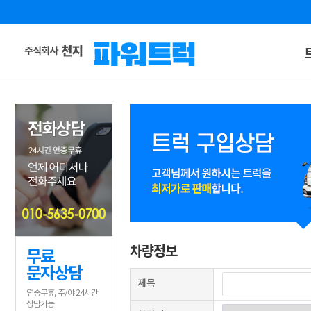
차량정보
무료
문자상담
제목
연중무휴, 주/야 24시간
상담가능