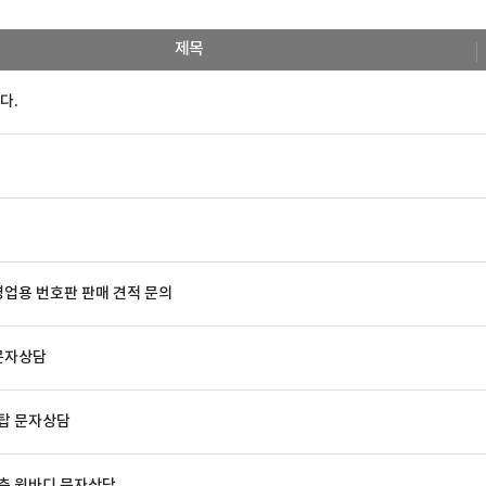
제목
다.
영업용 번호판 판매 견적 문의
 문자상담
동탑 문자상담
후축 윙바디 문자상담