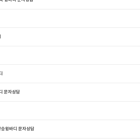
매
디
바디 문자상담
상승윙바디 문자상담