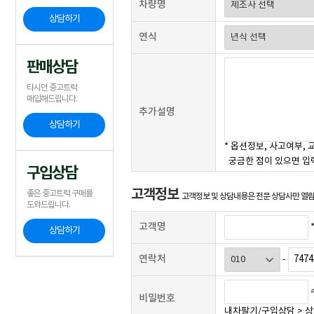
차량명
상담하기
연식
판매상담
타시던 중고트럭
매입해드립니다.
추가설명
상담하기
* 옵션정보, 사고여부, 
궁금한 점이 있으면 입
구입상담
고객정보
좋은 중고트럭 구매를
고객정보 및 상담내용은 전문 상담사만 열람
도와드립니다.
고객명
*
상담하기
연락처
-
비밀번호
내차팔기/구입상담 > 