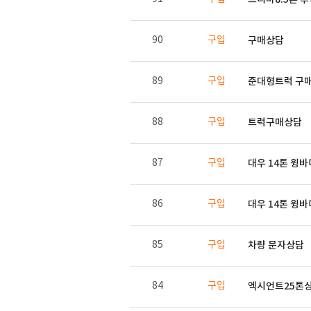
90
구입
구매상담
89
구입
준대형트럭 구
88
구입
트럭구매상담
87
구입
대우 14톤 윙바
86
구입
대우 14톤 윙
85
구입
차량 문자상담
84
구입
엑시언트25톤