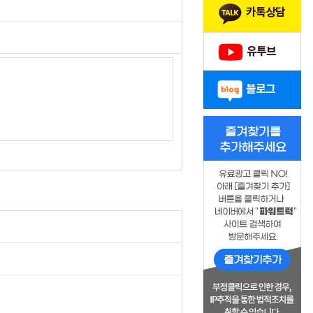
카톡상담
유투브
블로그