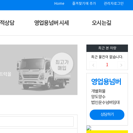
Home
즐겨찾기에 추가
관리자로그인
견적상담
영업용넘버 시세
오시는길
최근 본 차량
최근 물건이 없습니다.
1
영업용넘버
개별화물
양도양수
법인운수넘버임대
상담하기