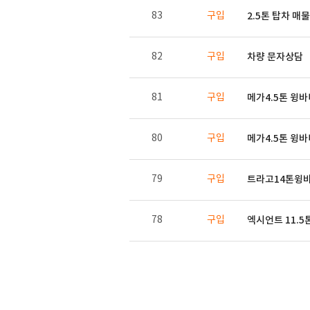
83
구입
2.5톤 탑차 
82
구입
차량 문자상담
81
구입
메가4.5톤 윙
80
구입
메가4.5톤 윙
79
구입
트라고14톤윙
78
구입
엑시언트 11.5