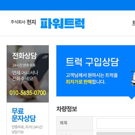
차량정보
무료
문자상담
제목
연중무휴, 주/야 24시간
상담가능