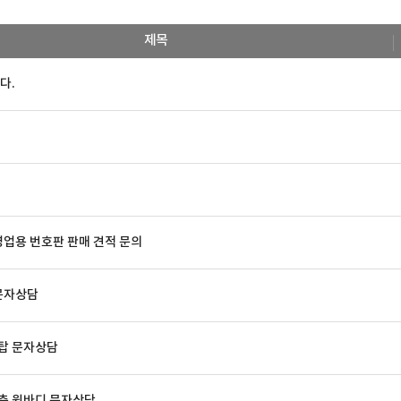
제목
다.
영업용 번호판 판매 견적 문의
 문자상담
동탑 문자상담
후축 윙바디 문자상담