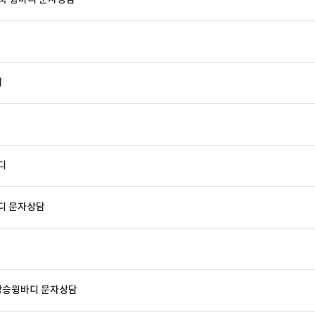
매
디
바디 문자상담
상승윙바디 문자상담