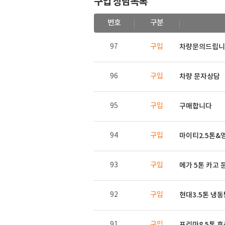
구입 상담목록
번호
구분
97
구입
차량문의드립니
96
구입
차량 문자상담
95
구입
구매합니다
94
구입
마이티2.5톤&
93
구입
메가 5톤 카고
92
구입
현대3.5톤 냉
91
구입
프리마8.5톤 