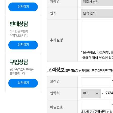
차량명
상담하기
연식
판매상담
타시던 중고트럭
매입해드립니다.
추가설명
상담하기
* 옵션정보, 사고여부, 
궁금한 점이 있으면 입
구입상담
고객정보
좋은 중고트럭 구매를
고객정보 및 상담내용은 전문 상담사만 열람
도와드립니다.
고객명
*
상담하기
연락처
-
비밀번호
내차팔기/구입상담 > 