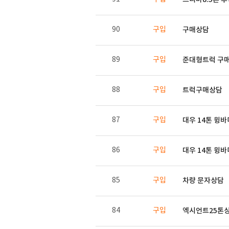
90
구입
구매상담
89
구입
준대형트럭 구
88
구입
트럭구매상담
87
구입
대우 14톤 윙바
86
구입
대우 14톤 윙
85
구입
차량 문자상담
84
구입
엑시언트25톤