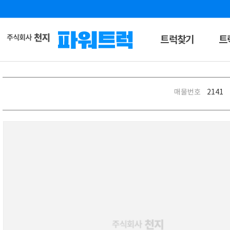
트럭찾기
트
매물번호
2141