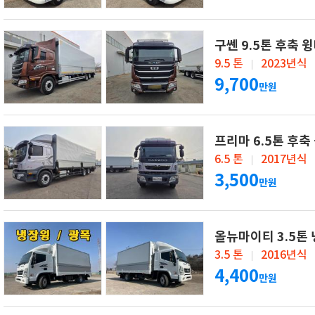
구쎈 9.5톤 후축 
9.5 톤
2023년식
9,700
만원
프리마 6.5톤 후축
6.5 톤
2017년식
3,500
만원
올뉴마이티 3.5톤
3.5 톤
2016년식
4,400
만원