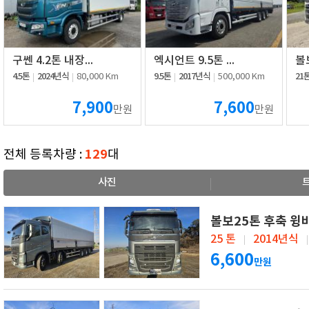
구쎈 4.2톤 내장...
엑시언트 9.5톤 ...
볼보
4.5톤
2024년식
9.5톤
2017년식
21
80,000 Km
500,000 Km
7,900
7,600
만원
만원
129
전체 등록차량 :
대
사진
볼보25톤 후축 윙
25 톤
2014년식
6,600
만원