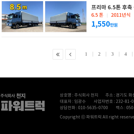
프리마 6.5톤 후축
6.5 톤
2011년식
1,550
만원
1
2
3
4
|
|
|
|
상호명 : 주식회사 천지
주소 : 경기도 화
대표자 : 임광수
사업자번호 : 232-81-0
상담전화 : 010-5635-0700
팩스 : 050
Copyright ⓒ 파워트럭 All right reserve