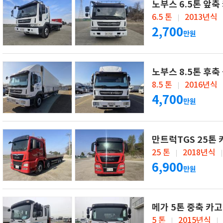
노부스 6.5톤 앞축
6.5 톤
2013년식
2,700
만원
노부스 8.5톤 후축
8.5 톤
2016년식
4,700
만원
만트럭TGS 25톤 
25 톤
2018년식
6,900
만원
메가 5톤 중축 카고
5 톤
2015년식