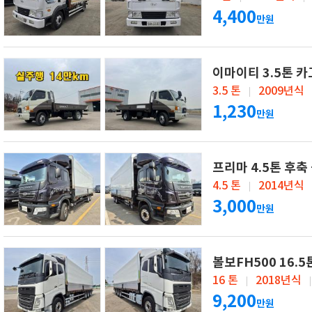
4,400
만원
이마이티 3.5톤 카
3.5 톤
2009년식
1,230
만원
프리마 4.5톤 후축
4.5 톤
2014년식
3,000
만원
볼보FH500 16.
16 톤
2018년식
9,200
만원