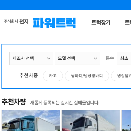
트럭찾기
트
톤수
추천차종
카고
윙바디/냉장윙바디
냉장탑
추천차량
새롭게 등록되는 실시간 실매물입니다.