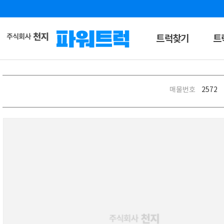
트럭찾기
트
매물번호
2572