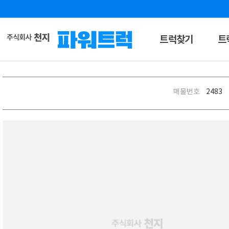
트럭찾기
트
매물번호
2483