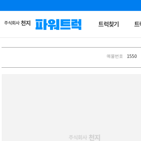
트럭찾기
트
매물번호
1550